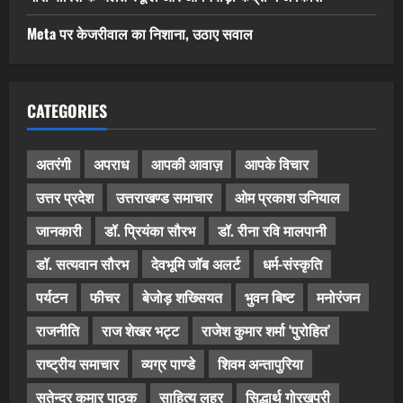
Meta पर केजरीवाल का निशाना, उठाए सवाल
CATEGORIES
अतरंगी
अपराध
आपकी आवाज़
आपके विचार
उत्तर प्रदेश
उत्तराखण्ड समाचार
ओम प्रकाश उनियाल
जानकारी
डॉ. प्रियंका सौरभ
डॉ. रीना रवि मालपानी
डॉ. सत्यवान सौरभ
देवभूमि जॉब अलर्ट
धर्म-संस्कृति
पर्यटन
फीचर
बेजोड़ शख्सियत
भुवन बिष्ट
मनोरंजन
राजनीति
राज शेखर भट्ट
राजेश कुमार शर्मा ‘पुरोहित’
राष्ट्रीय समाचार
व्यग्र पाण्डे
शिवम अन्तापुरिया
सतेन्द्र कुमार पाठक
साहित्य लहर
सिद्धार्थ गोरखपुरी