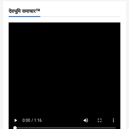
देवभूमि समाचार™