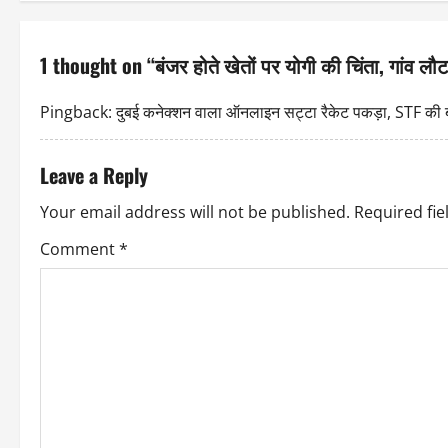
t
n
1 thought on “
बंजर होते खेतों पर योगी की चिंता, गांव लौ
a
Pingback:
दुबई कनेक्शन वाला ऑनलाइन सट्टा रैकेट पकड़ा, STF 
v
Leave a Reply
i
Your email address will not be published.
Required fi
g
Comment
*
a
t
i
o
n