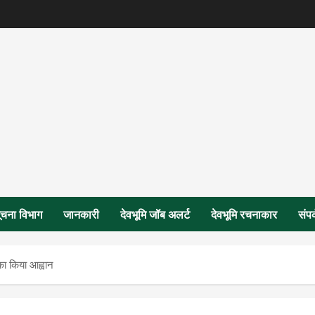
ूचना विभाग
जानकारी
देवभूमि जॉब अलर्ट
देवभूमि रचनाकार
संपर
 का किया आह्वान