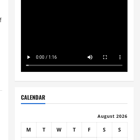
ं
CALENDAR
August 2026
M
T
W
T
F
S
S