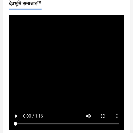
देवभूमि समाचार™