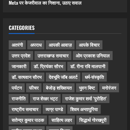
Meta पर केजरीवाल का निशाना, उठाए सवाल
CATEGORIES
अतरंगी
अपराध
आपकी आवाज़
आपके विचार
उत्तर प्रदेश
उत्तराखण्ड समाचार
ओम प्रकाश उनियाल
जानकारी
डॉ. प्रियंका सौरभ
डॉ. रीना रवि मालपानी
डॉ. सत्यवान सौरभ
देवभूमि जॉब अलर्ट
धर्म-संस्कृति
पर्यटन
फीचर
बेजोड़ शख्सियत
भुवन बिष्ट
मनोरंजन
राजनीति
राज शेखर भट्ट
राजेश कुमार शर्मा ‘पुरोहित’
राष्ट्रीय समाचार
व्यग्र पाण्डे
शिवम अन्तापुरिया
सतेन्द्र कुमार पाठक
साहित्य लहर
सिद्धार्थ गोरखपुरी