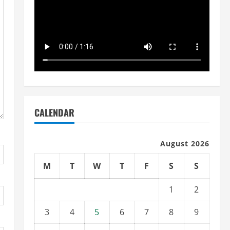
CALENDAR
August 2026
M
T
W
T
F
S
S
1
2
3
4
5
6
7
8
9