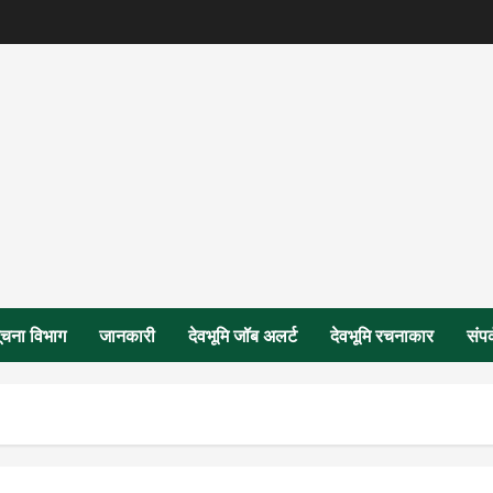
ूचना विभाग
जानकारी
देवभूमि जॉब अलर्ट
देवभूमि रचनाकार
संपर