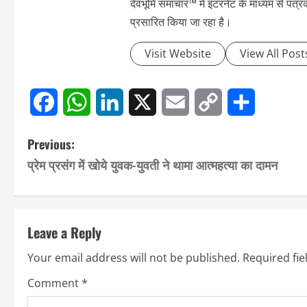
देवभूमि समाचार™ में इंटरनेट के माध्यम से पत
प्रसारित किया जा रहा है।
Visit Website
View All Post
Facebook
WhatsApp
LinkedIn
X
Email
Copy
Share
P
Previous:
Link
प्रेम प्रसंग में खोये युवक-युवती ने थामा आत्महत्या का दामन
o
s
t
Leave a Reply
n
Your email address will not be published.
Required fi
a
Comment
*