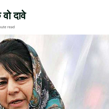
वो दावे
nute read