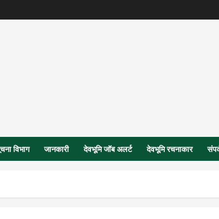
ूचना विभाग
जानकारी
देवभूमि जॉब अलर्ट
देवभूमि रचनाकार
संपर