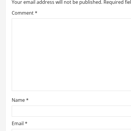
n
Your email address will not be published.
Required fi
a
Comment
*
v
i
g
a
t
i
o
Name
*
n
Email
*