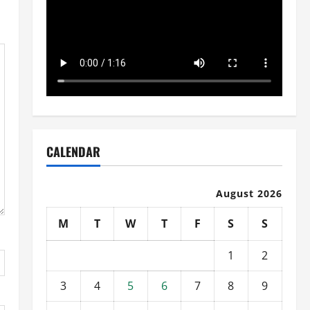
CALENDAR
August 2026
M
T
W
T
F
S
S
1
2
3
4
5
6
7
8
9