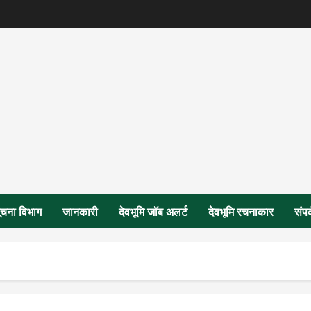
ूचना विभाग
जानकारी
देवभूमि जॉब अलर्ट
देवभूमि रचनाकार
संपर