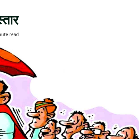
्तार
nute read