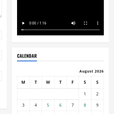
CALENDAR
August 2026
M
T
W
T
F
S
S
1
2
3
4
5
6
7
8
9