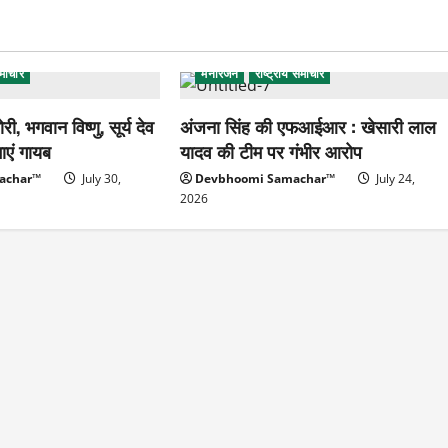
समाचार
मनोरंजन
राष्ट्रीय समाचार
चोरी, भगवान विष्णु, सूर्य देव
अंजना सिंह की एफआईआर : खेसारी लाल
माएं गायब
यादव की टीम पर गंभीर आरोप
achar™
July 30,
Devbhoomi Samachar™
July 24,
2026