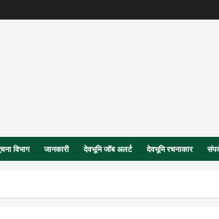
ूचना विभाग
जानकारी
देवभूमि जॉब अलर्ट
देवभूमि रचनाकार
संपर