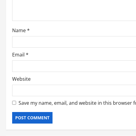
i
o
Name
*
n
Email
*
Website
Save my name, email, and website in this browser f