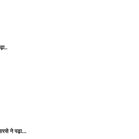
़ा..
ारसे ने पढ़ा…