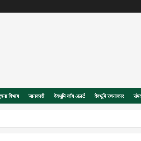
ूचना विभाग
जानकारी
देवभूमि जॉब अलर्ट
देवभूमि रचनाकार
संपर