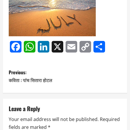
Facebook
WhatsApp
LinkedIn
X
Email
Copy
Share
Link
P
Previous:
o
कविता : पांच सितारा होटल
s
t
Leave a Reply
n
Your email address will not be published.
Required
fields are marked
*