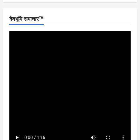
देवभूमि समाचार™