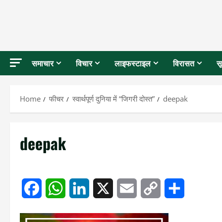
समाचार
विचार
लाइफस्टाइल
विरासत
स
Home
फीचर
स्वार्थपूर्ण दुनिया में “जिगरी दोस्त”
deepak
deepak
Facebook
WhatsApp
LinkedIn
X
Email
Copy
Share
Link