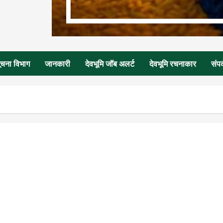
ूचना विभाग
जानकारी
देवभूमि जॉब अलर्ट
देवभूमि रचनाकार
संपर