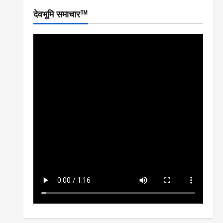
देवभूमि समाचार™