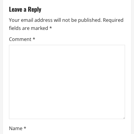
a
Leave a Reply
Your email address will not be published.
Required
v
fields are marked
*
i
Comment
*
g
a
t
i
o
n
Name
*