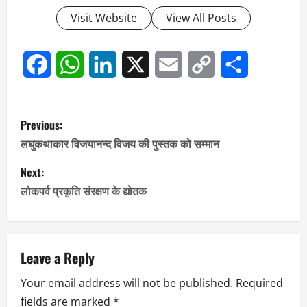
Visit Website
View All Posts
Facebook
WhatsApp
LinkedIn
X
Email
Copy
Share
Link
P
Previous:
o
लघुकथाकार विजयानन्द विजय की पुस्तक को सम्मान
s
Next:
लोकपर्व प्रकृति संरक्षण के द्योतक
t
n
a
Leave a Reply
Your email address will not be published.
Required
v
fields are marked
*