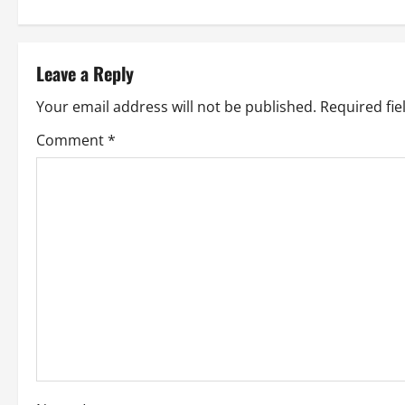
s
t
Leave a Reply
n
Your email address will not be published.
Required fi
a
Comment
*
v
i
g
a
t
i