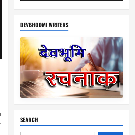
DEVBHOOMI WRITERS
ा
SEARCH
े