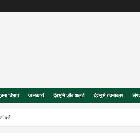
ूचना विभाग
जानकारी
देवभूमि जॉब अलर्ट
देवभूमि रचनाकार
संपर
की दर्ज