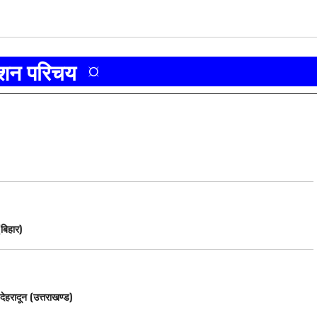
ाशन परिचय ¤
(बिहार)
देहरादून (उत्तराखण्ड)