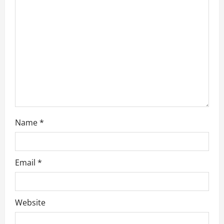
a
t
i
o
n
Name
*
Email
*
Website