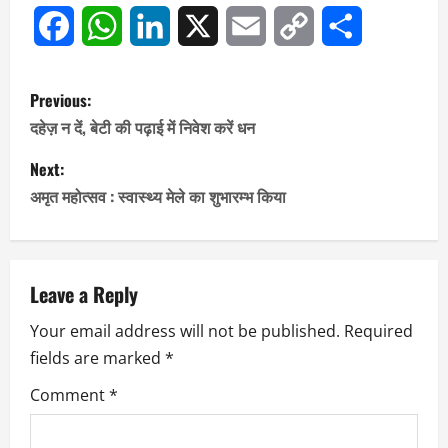
Facebook
WhatsApp
LinkedIn
X
Email
Copy
Share
P
Previous:
Link
o
दहेज़ न दें, बेटी की पढ़ाई में निवेश करें धन
s
Next:
अमृत महोत्सव : स्वास्थ्य मेले का शुभारम्भ किया
t
n
a
Leave a Reply
Your email address will not be published.
Required
v
fields are marked
*
i
Comment
*
g