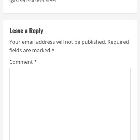
t
n
a
Leave a Reply
Your email address will not be published.
Required
v
fields are marked
*
i
Comment
*
g
a
t
i
o
n