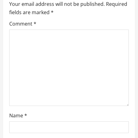
n
Your email address will not be published.
Required
fields are marked
*
a
Comment
*
v
i
g
a
t
i
o
Name
*
n