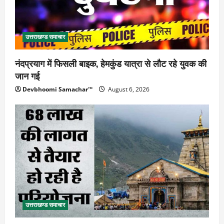
उत्तराखण्ड समाचार
नंदप्रयाग में फिसली बाइक, हेमकुंड यात्रा से लौट रहे युवक की
जान गई
Devbhoomi Samachar™
August 6, 2026
उत्तराखण्ड समाचार