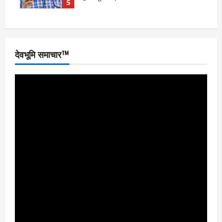
5
देवभूमि समाचार™