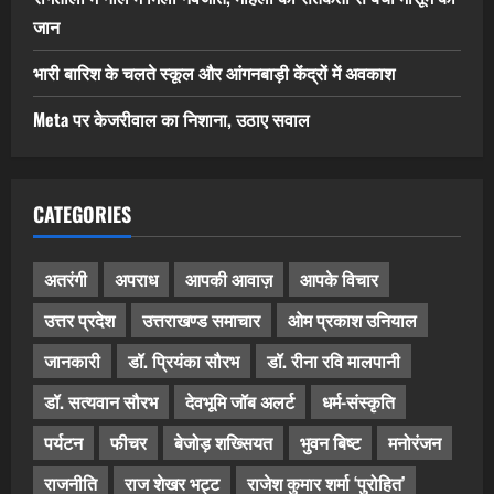
जान
भारी बारिश के चलते स्कूल और आंगनबाड़ी केंद्रों में अवकाश
Meta पर केजरीवाल का निशाना, उठाए सवाल
CATEGORIES
अतरंगी
अपराध
आपकी आवाज़
आपके विचार
उत्तर प्रदेश
उत्तराखण्ड समाचार
ओम प्रकाश उनियाल
जानकारी
डॉ. प्रियंका सौरभ
डॉ. रीना रवि मालपानी
डॉ. सत्यवान सौरभ
देवभूमि जॉब अलर्ट
धर्म-संस्कृति
पर्यटन
फीचर
बेजोड़ शख्सियत
भुवन बिष्ट
मनोरंजन
राजनीति
राज शेखर भट्ट
राजेश कुमार शर्मा ‘पुरोहित’