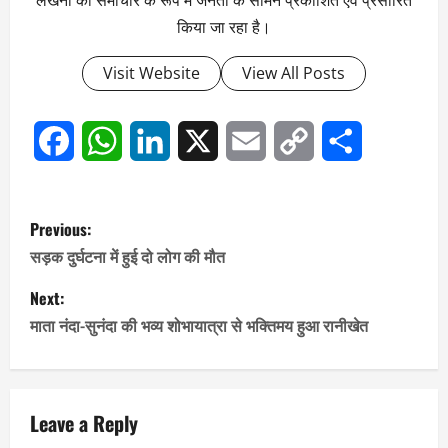
लेखनी को समाचार के रूप में जनता के सामने प्रकाशित एवं प्रसारित
किया जा रहा है।
Visit Website
View All Posts
Facebook
WhatsApp
LinkedIn
X
Email
Copy
Share
Link
P
Previous:
o
सड़क दुर्घटना में हुई दो लोग की मौत
s
Next:
माता नंदा-सुनंदा की भव्य शोभायात्रा से भक्तिमय हुआ रानीखेत
t
n
a
Leave a Reply