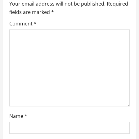
Your email address will not be published.
Required
v
fields are marked
*
i
Comment
*
g
a
t
i
o
n
Name
*