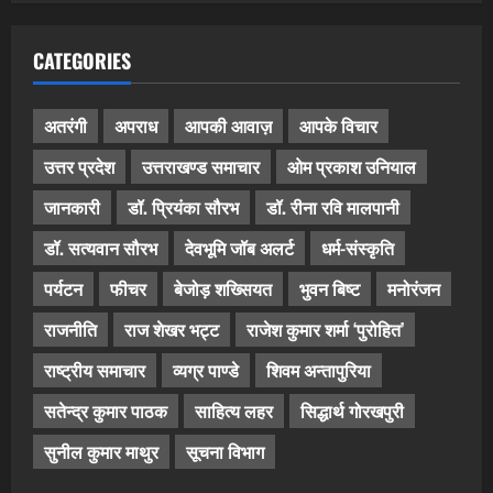
CATEGORIES
अतरंगी
अपराध
आपकी आवाज़
आपके विचार
उत्तर प्रदेश
उत्तराखण्ड समाचार
ओम प्रकाश उनियाल
जानकारी
डॉ. प्रियंका सौरभ
डॉ. रीना रवि मालपानी
डॉ. सत्यवान सौरभ
देवभूमि जॉब अलर्ट
धर्म-संस्कृति
पर्यटन
फीचर
बेजोड़ शख्सियत
भुवन बिष्ट
मनोरंजन
राजनीति
राज शेखर भट्ट
राजेश कुमार शर्मा ‘पुरोहित’
राष्ट्रीय समाचार
व्यग्र पाण्डे
शिवम अन्तापुरिया
सतेन्द्र कुमार पाठक
साहित्य लहर
सिद्धार्थ गोरखपुरी
सुनील कुमार माथुर
सूचना विभाग