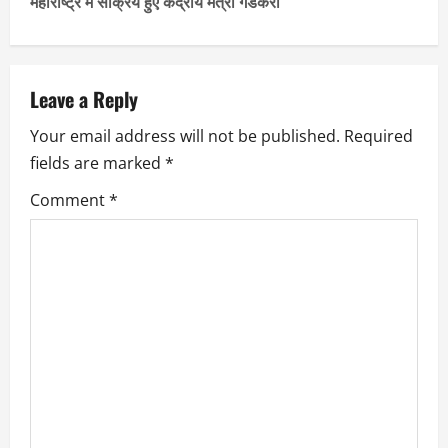
महाराष्ट्र में सक्रिय हुए केंद्रीय मंत्री गडकरी
t
n
a
Leave a Reply
Your email address will not be published.
Required
v
fields are marked
*
i
Comment
*
g
a
t
i
o
n