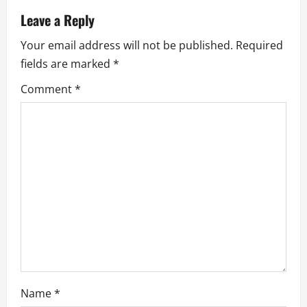
a
Leave a Reply
Your email address will not be published.
Required
v
fields are marked
*
i
Comment
*
g
a
t
i
o
n
Name
*