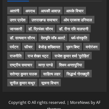
अतरंगी
अपराध
आपकी आवाज़
आपके विचार
उत्तर प्रदेश
उत्तराखण्ड समाचार
ओम प्रकाश उनियाल
जानकारी
डॉ. प्रियंका सौरभ
डॉ. रीना रवि मालपानी
डॉ. सत्यवान सौरभ
देवभूमि जॉब अलर्ट
धर्म-संस्कृति
पर्यटन
फीचर
बेजोड़ शख्सियत
भुवन बिष्ट
मनोरंजन
राजनीति
राज शेखर भट्ट
राजेश कुमार शर्मा ‘पुरोहित’
राष्ट्रीय समाचार
व्यग्र पाण्डे
शिवम अन्तापुरिया
सतेन्द्र कुमार पाठक
साहित्य लहर
सिद्धार्थ गोरखपुरी
सुनील कुमार माथुर
सूचना विभाग
Copyright © All rights reserved.
|
MoreNews
by AF