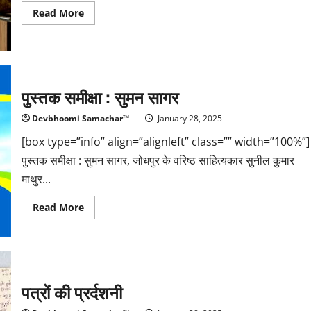
Read
Read More
more
about
युवाओं
को
आदर्श
संस्कार
देने
का
पुस्तक समीक्षा : सुमन सागर
आव्हान
Devbhoomi Samachar™
January 28, 2025
[box type=”info” align=”alignleft” class=”” width=”100%”]
पुस्तक समीक्षा : सुमन सागर, जोधपुर के वरिष्ठ साहित्यकार सुनील कुमार
माथुर...
Read
Read More
more
about
पुस्तक
समीक्षा
:
सुमन
सागर
पत्रों की प्रर्दशनी