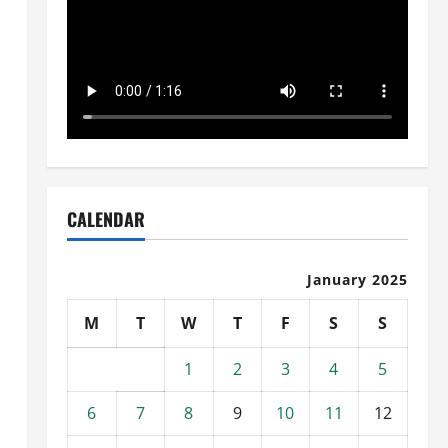
CALENDAR
January 2025
M
T
W
T
F
S
S
1
2
3
4
5
6
7
8
9
10
11
12