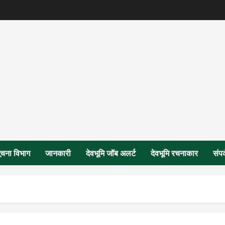
ूचना विभाग
जानकारी
देवभूमि जॉब अलर्ट
देवभूमि रचनाकार
संपर