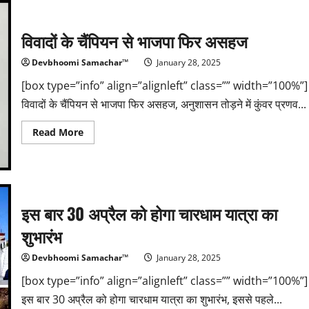
के
अधिकारी
की
विवादों के चैंपियन से भाजपा फिर असहज
जिम्मेदारी
तय,
60
Devbhoomi Samachar™
January 28, 2025
दिन
में
होगा
[box type=”info” align=”alignleft” class=”” width=”100%”]
निपटारा
विवादों के चैंपियन से भाजपा फिर असहज, अनुशासन तोड़ने में कुंवर प्रणव...
Read
Read More
more
about
विवादों
के
चैंपियन
से
भाजपा
इस बार 30 अप्रैल को होगा चारधाम यात्रा का
फिर
असहज
शुभारंभ
Devbhoomi Samachar™
January 28, 2025
[box type=”info” align=”alignleft” class=”” width=”100%”]
इस बार 30 अप्रैल को होगा चारधाम यात्रा का शुभारंभ, इससे पहले...