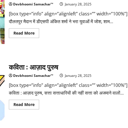
डॉ
Devbhoomi Samachar™
January 28, 2025
सुनीता
[box type=”info” align=”alignleft” class=”” width=”100%”]
दौलतपुर मैदान में डीएसपी अंकित शर्मा ने भरा युवाओं में जोश, शाम...
Read
Read More
more
about
दौलतपुर
मैदान
में
डीएसपी
अंकित
कविता : आज़ाद पुरुष
शर्मा
ने
भरा
Devbhoomi Samachar™
January 28, 2025
युवाओं
में
जोश
[box type=”info” align=”alignleft” class=”” width=”100%”]
कविता : आज़ाद पुरुष, सत्ता सत्ताधारियों की नहीं सत्ता को अजमाने वालों...
Read
Read More
more
about
कविता
:
आज़ाद