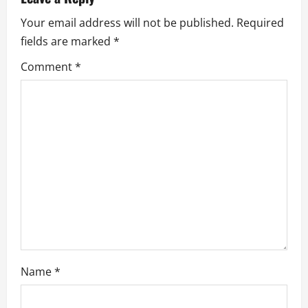
v
Your email address will not be published.
Required
i
fields are marked
*
g
Comment
*
a
t
i
o
n
Name
*