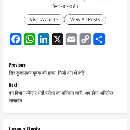
किया जा रहा है।
Visit Website
View All Posts
Facebook
WhatsApp
LinkedIn
X
Email
Copy
Share
Link
P
Previous:
o
सिर कुचलकर युवक की हत्या, निजी अंग थे कटे
s
Next:
वन विभाग स्केलर भर्ती परीक्षा का परिणाम जारी, अब होगा अभिलेख
t
सत्यापन
n
a
Leave a Reply