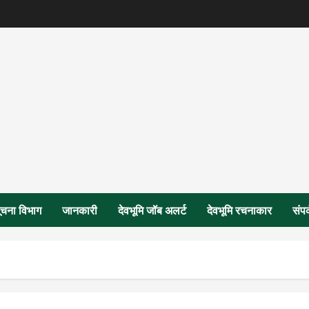
ूचना विभाग
जानकारी
देवभूमि जॉब अलर्ट
देवभूमि रचनाकार
संपर