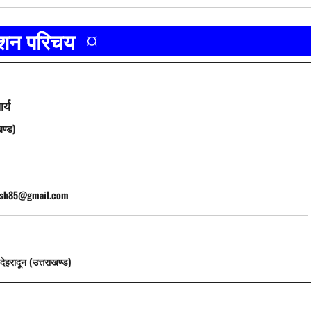
ाशन परिचय ¤
र्य
खण्ड)
ash85@gmail.com
देहरादून (उत्तराखण्ड)