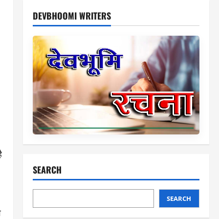
DEVBHOOMI WRITERS
ै
SEARCH
SEARCH
व