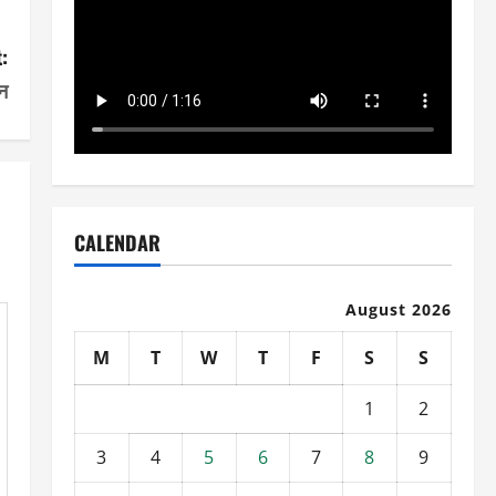
:
न
CALENDAR
August 2026
M
T
W
T
F
S
S
1
2
3
4
5
6
7
8
9