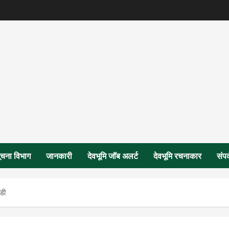
ूचना विभाग
जानकारी
देवभूमि जॉब अलर्ट
देवभूमि रचनाकार
संपर
डी