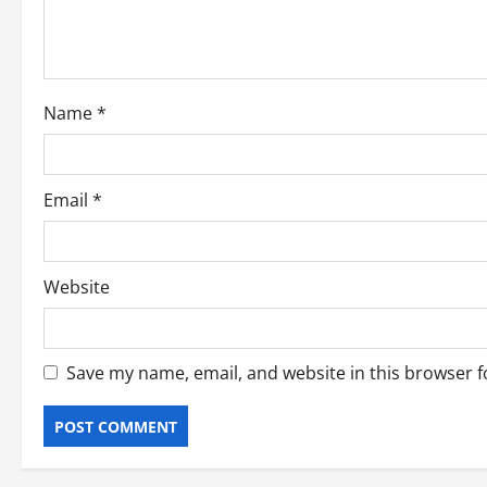
t
i
o
Name
*
n
Email
*
Website
Save my name, email, and website in this browser f