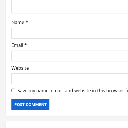
t
i
o
Name
*
n
Email
*
Website
Save my name, email, and website in this browser f