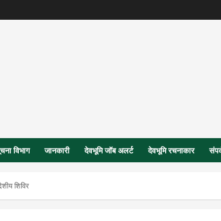
ूचना विभाग
जानकारी
देवभूमि जॉब अलर्ट
देवभूमि रचनाकार
संपर
उदेशीय शिविर