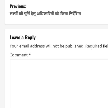
Facebook
WhatsApp
LinkedIn
X
Email
Copy
Share
P
Previous:
Link
लक्ष्यों की पूर्ति हेतु अधिकारियों को किया निर्देशित
o
s
t
Leave a Reply
n
Your email address will not be published.
Required fi
a
Comment
*
v
i
g
a