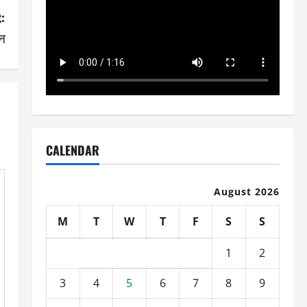
:
न
CALENDAR
August 2026
M
T
W
T
F
S
S
1
2
3
4
5
6
7
8
9