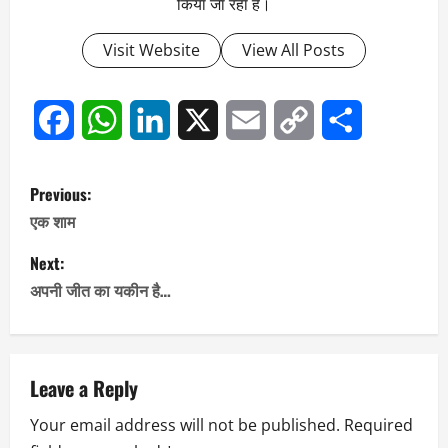
किया जा रहा है।
Visit Website
View All Posts
Facebook
WhatsApp
LinkedIn
X
Email
Copy
Share
P
Previous:
Link
o
एक शाम
s
Next:
अपनी जीत का यकीन है…
t
n
a
Leave a Reply
Your email address will not be published.
Required
v