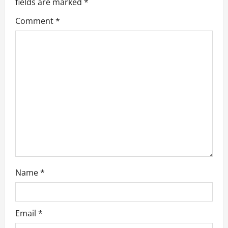
fields are marked
*
i
Comment
*
g
a
t
i
o
n
Name
*
Email
*