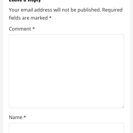
a
Your email address will not be published.
Required
v
fields are marked
*
i
Comment
*
g
a
t
i
o
n
Name
*