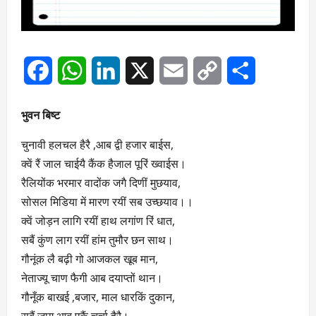
Facebook
WhatsApp
LinkedIn
X
Email
Copy
Share
Link
भुवन बिष्ट
चुनावी हलचल हैरै ,आब द्वी हजार बाईस,
क्वें रैं जाल चाईयै कैंक हैजाल पूरिं ख्वाईस।
रैलियोंक भरमार वादोंक जगै दिणीं मुछयाव,
सोसल मिडिया में मारण रयीं सब उच्छयाव।।
क्वें जोड़न लागि रयीं हाथ लगांण रिं धात,
सबैं कुंण लाग रयीं हांम तुमौर छन साथ।
गौनूंक लै बढ़ी गो आजकल खूब मान,
नेताज्यू चाण फैगी आब दयाप्तों थान।
गौनूँक बाखई ,बजार, माल धारकिं दुकान,