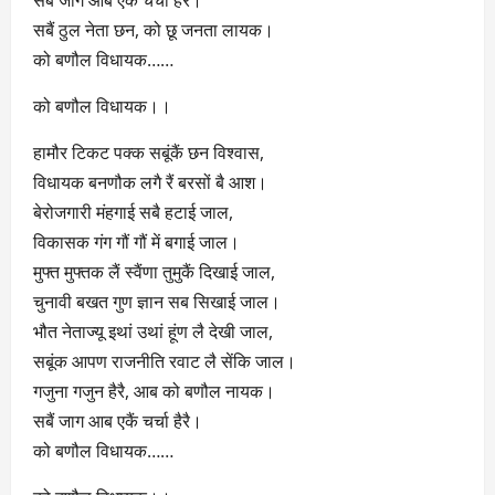
सबैं जाग आब एकैं चर्चा हैरै।
सबैं ठुल नेता छन, को छू जनता लायक।
को बणौल विधायक……
को बणौल विधायक।।
हामौर टिकट पक्क सबूंकैं छन विश्वास,
विधायक बनणौक लगै रैं बरसों बै आश।
बेरोजगारी मंहगाई सबै हटाई जाल,
विकासक गंग गौं गौं में बगाई जाल।
मुफ्त मुफ्तक लैं स्वैंणा तुमुकैं दिखाई जाल,
चुनावी बखत गुण ज्ञान सब सिखाई जाल।
भौत नेताज्यू इथां उथां हूंण लै देखी जाल,
सबूंक आपण राजनीति रवाट लै सेंकि जाल।
गजुना गजुन हैरै, आब को बणौल नायक।
सबैं जाग आब एकैं चर्चा हैरै।
को बणौल विधायक……