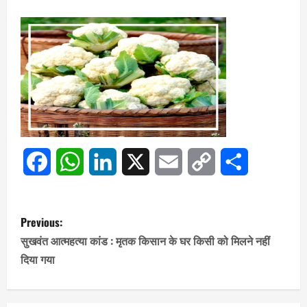
Link
Facebook
WhatsApp
LinkedIn
X
Email
Copy
Share
Link
P
Previous:
o
सुखवंत आत्महत्या कांड : मृतक किसान के घर किसी को मिलने नहीं
दिया गया
s
t