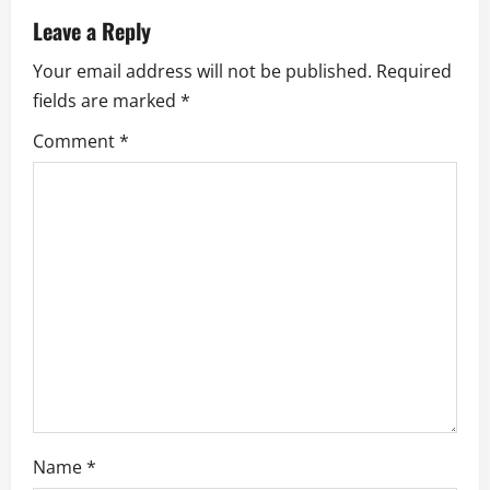
n
Leave a Reply
Your email address will not be published.
Required
a
fields are marked
*
v
Comment
*
i
g
a
t
i
o
n
Name
*