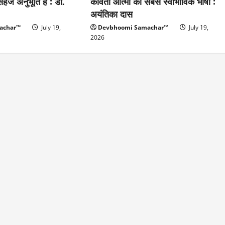
हज अनुभूति है : डॉ.
कविता आत्मा की सबसे स्वाभाविक भाषा :
अयंतिका दास
achar™
July 19,
Devbhoomi Samachar™
July 19,
2026