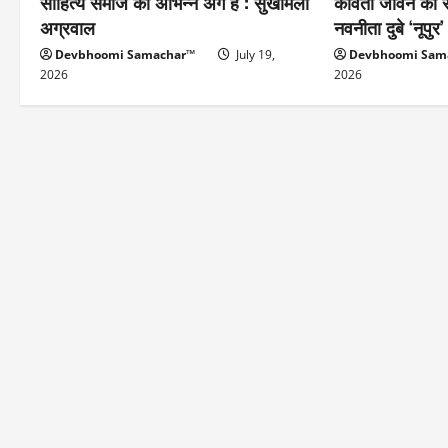
साहित्य समाज का अभिन्न अंग है : सुखमिला
कविता जीवन की स
अग्रवाल
नवनीता दुबे ‘नूपुर’
Devbhoomi Samachar™
July 19,
Devbhoomi Sam
2026
2026