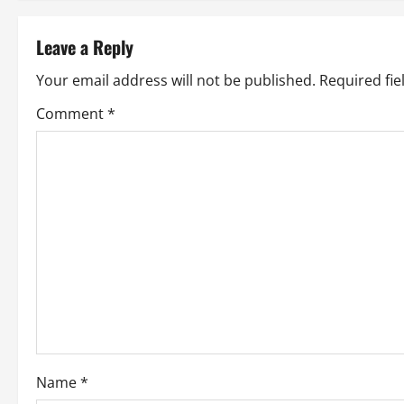
s
t
Leave a Reply
n
Your email address will not be published.
Required fi
a
Comment
*
v
i
g
a
t
i
o
Name
*