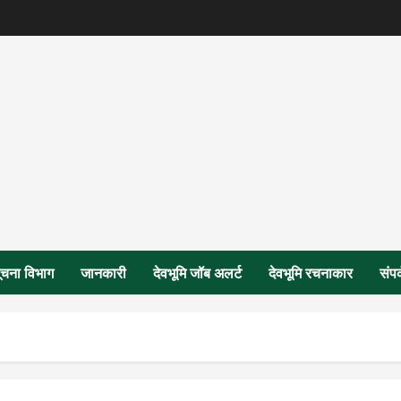
ूचना विभाग
जानकारी
देवभूमि जॉब अलर्ट
देवभूमि रचनाकार
संपर