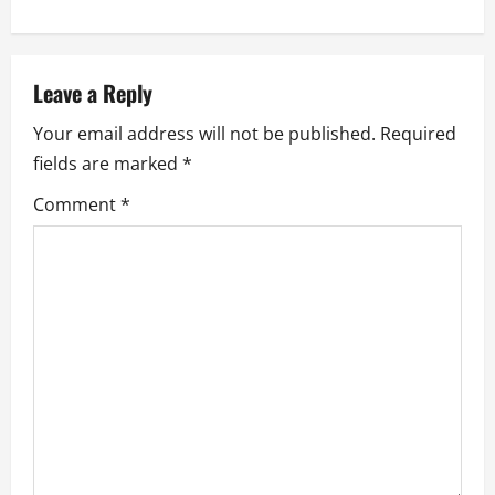
t
n
a
Leave a Reply
Your email address will not be published.
Required
v
fields are marked
*
i
Comment
*
g
a
t
i
o
n