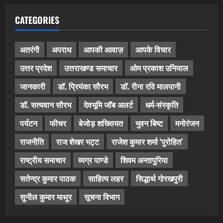
CATEGORIES
अतरंगी
अपराध
आपकी आवाज़
आपके विचार
उत्तर प्रदेश
उत्तराखण्ड समाचार
ओम प्रकाश उनियाल
जानकारी
डॉ. प्रियंका सौरभ
डॉ. रीना रवि मालपानी
डॉ. सत्यवान सौरभ
देवभूमि जॉब अलर्ट
धर्म-संस्कृति
पर्यटन
फीचर
बेजोड़ शख्सियत
भुवन बिष्ट
मनोरंजन
राजनीति
राज शेखर भट्ट
राजेश कुमार शर्मा ‘पुरोहित’
राष्ट्रीय समाचार
व्यग्र पाण्डे
शिवम अन्तापुरिया
सतेन्द्र कुमार पाठक
साहित्य लहर
सिद्धार्थ गोरखपुरी
सुनील कुमार माथुर
सूचना विभाग