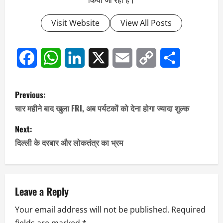
Visit Website
View All Posts
Facebook
WhatsApp
LinkedIn
X
Email
Copy
Share
P
Previous:
Link
o
चार महीने बाद खुला FRI, अब पर्यटकों को देना होगा ज्यादा शुल्क
s
Next:
दिल्ली के दरबार और लोकतंत्र का भ्रम
t
n
a
Leave a Reply
Your email address will not be published.
Required
v
fields are marked
*