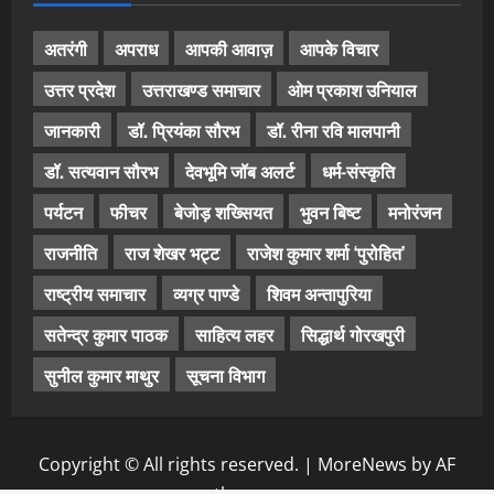
अतरंगी
अपराध
आपकी आवाज़
आपके विचार
उत्तर प्रदेश
उत्तराखण्ड समाचार
ओम प्रकाश उनियाल
जानकारी
डॉ. प्रियंका सौरभ
डॉ. रीना रवि मालपानी
डॉ. सत्यवान सौरभ
देवभूमि जॉब अलर्ट
धर्म-संस्कृति
पर्यटन
फीचर
बेजोड़ शख्सियत
भुवन बिष्ट
मनोरंजन
राजनीति
राज शेखर भट्ट
राजेश कुमार शर्मा ‘पुरोहित’
राष्ट्रीय समाचार
व्यग्र पाण्डे
शिवम अन्तापुरिया
सतेन्द्र कुमार पाठक
साहित्य लहर
सिद्धार्थ गोरखपुरी
सुनील कुमार माथुर
सूचना विभाग
Copyright © All rights reserved.
|
MoreNews
by AF