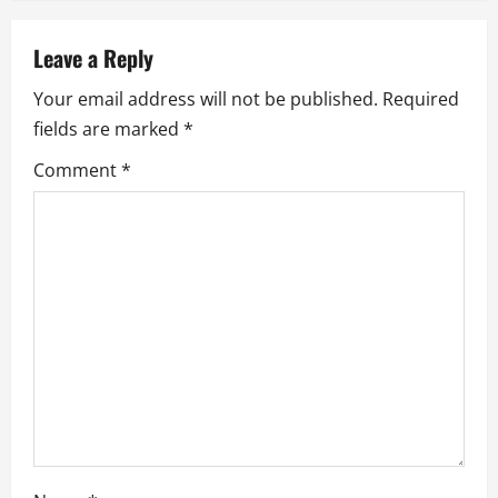
n
a
Leave a Reply
Your email address will not be published.
Required
v
fields are marked
*
i
Comment
*
g
a
t
i
o
n