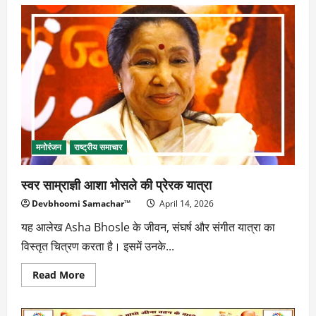
होर्मुज
नाकेबंदी
के
बीच
ट्रंप
का
बयान,
ईरान
पर
कड़ा
वार
मनोरंजन
राष्ट्रीय समाचार
स्वर साम्राज्ञी आशा भोसले की प्रेरक यात्रा
Devbhoomi Samachar™
April 14, 2026
यह आलेख Asha Bhosle के जीवन, संघर्ष और संगीत यात्रा का
विस्तृत चित्रण करता है। इसमें उनके...
Read
Read More
more
about
स्वर
साम्राज्ञी