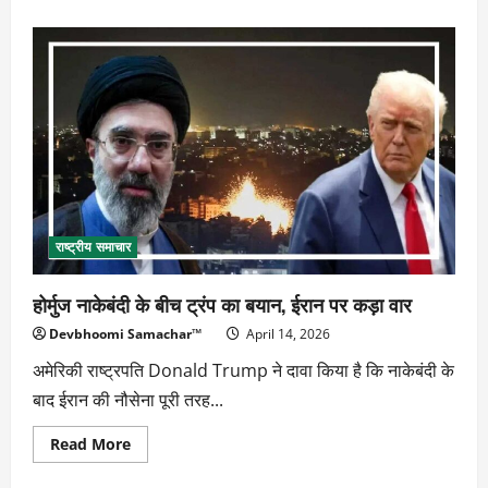
about
नोएडा
बवाल
:
80
इलाकों
में
पत्थरबाजी,
सोशल
मीडिया
से
भड़की
हिंसा
राष्ट्रीय समाचार
होर्मुज नाकेबंदी के बीच ट्रंप का बयान, ईरान पर कड़ा वार
Devbhoomi Samachar™
April 14, 2026
अमेरिकी राष्ट्रपति Donald Trump ने दावा किया है कि नाकेबंदी के
बाद ईरान की नौसेना पूरी तरह...
Read
Read More
more
about