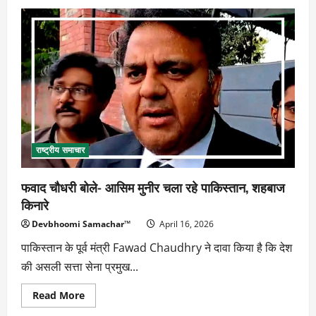
तारा
अपार्टमेंट
हत्याकांड:
मामूली
झगड़े
ने
ली
दो
जिंदगियां
राष्ट्रीय समाचार
फवाद चौधरी बोले- आसिम मुनीर चला रहे पाकिस्तान, शहबाज
किनारे
Devbhoomi Samachar™
April 16, 2026
पाकिस्तान के पूर्व मंत्री Fawad Chaudhry ने दावा किया है कि देश
की असली सत्ता सेना प्रमुख...
Read
Read More
more
about