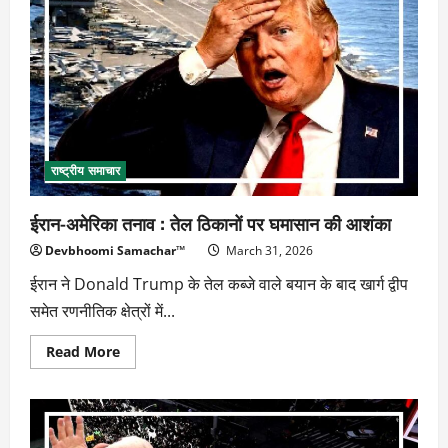
‘वतन
के
वास्ते
जीना…’
पुस्तक
विमोचन
राष्ट्रीय समाचार
ईरान-अमेरिका तनाव : तेल ठिकानों पर घमासान की आशंका
Devbhoomi Samachar™
March 31, 2026
ईरान ने Donald Trump के तेल कब्जे वाले बयान के बाद खार्ग द्वीप
समेत रणनीतिक क्षेत्रों में...
Read
Read More
more
about
ईरान-
अमेरिका
तनाव
: