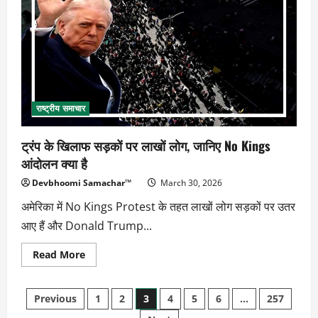
तेल
ठिकानों
पर
घमासान
की
आशंका
राष्ट्रीय समाचार
ट्रंप के खिलाफ सड़कों पर लाखों लोग, जानिए No Kings
आंदोलन क्या है
Devbhoomi Samachar™
March 30, 2026
अमेरिका में No Kings Protest के तहत लाखों लोग सड़कों पर उतर
आए हैं और Donald Trump...
Read
Read More
more
about
ट्रंप
Posts
के
Previous
1
2
3
4
5
6
…
257
खिलाफ
सड़कों