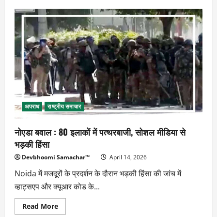
फवाद
चौधरी
बोले-
आसिम
मुनीर
चला
रहे
पाकिस्तान,
शहबाज
किनारे
अपराध
राष्ट्रीय समाचार
नोएडा बवाल : 80 इलाकों में पत्थरबाजी, सोशल मीडिया से
भड़की हिंसा
Devbhoomi Samachar™
April 14, 2026
Noida में मजदूरों के प्रदर्शन के दौरान भड़की हिंसा की जांच में
व्हाट्सएप और क्यूआर कोड के...
Read
Read More
more