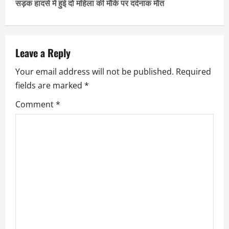
सड़क हादसे में हुई दो महिला की मौके पर दर्दनाक मौत
t
n
a
Leave a Reply
Your email address will not be published.
Required
v
fields are marked
*
i
Comment
*
g
a
t
i
o
n