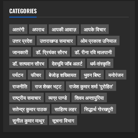
CATEGORIES
अतरंगी
अपराध
आपकी आवाज़
आपके विचार
उत्तर प्रदेश
उत्तराखण्ड समाचार
ओम प्रकाश उनियाल
जानकारी
डॉ. प्रियंका सौरभ
डॉ. रीना रवि मालपानी
डॉ. सत्यवान सौरभ
देवभूमि जॉब अलर्ट
धर्म-संस्कृति
पर्यटन
फीचर
बेजोड़ शख्सियत
भुवन बिष्ट
मनोरंजन
राजनीति
राज शेखर भट्ट
राजेश कुमार शर्मा ‘पुरोहित’
राष्ट्रीय समाचार
व्यग्र पाण्डे
शिवम अन्तापुरिया
सतेन्द्र कुमार पाठक
साहित्य लहर
सिद्धार्थ गोरखपुरी
सुनील कुमार माथुर
सूचना विभाग