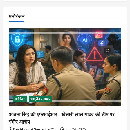
मनोरंजन
मनोरंजन
राष्ट्रीय समाचार
अंजना सिंह की एफआईआर : खेसारी लाल यादव की टीम पर
गंभीर आरोप
Devbhoomi Samachar™
July 24, 2026