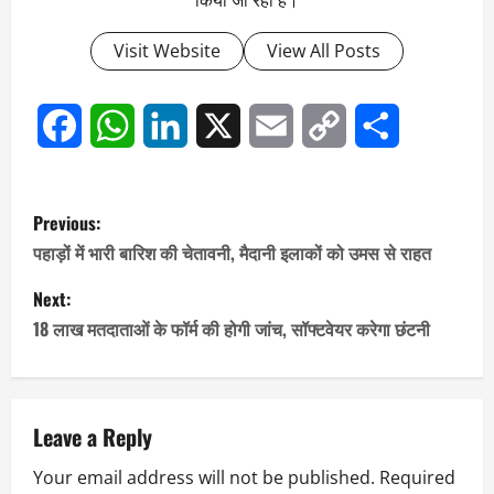
किया जा रहा है।
Visit Website
View All Posts
Facebook
WhatsApp
LinkedIn
X
Email
Copy
Share
Link
P
Previous:
o
पहाड़ों में भारी बारिश की चेतावनी, मैदानी इलाकों को उमस से राहत
s
Next:
18 लाख मतदाताओं के फॉर्म की होगी जांच, सॉफ्टवेयर करेगा छंटनी
t
n
a
Leave a Reply
Your email address will not be published.
Required
v