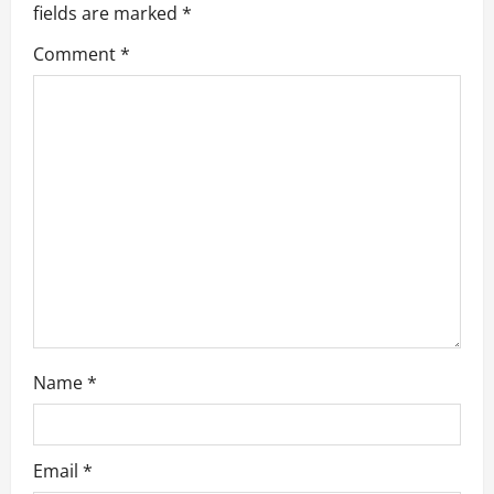
fields are marked
*
i
Comment
*
g
a
t
i
o
n
Name
*
Email
*