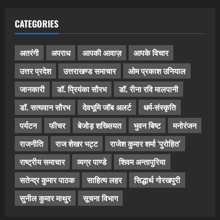
CATEGORIES
अतरंगी
अपराध
आपकी आवाज़
आपके विचार
उत्तर प्रदेश
उत्तराखण्ड समाचार
ओम प्रकाश उनियाल
जानकारी
डॉ. प्रियंका सौरभ
डॉ. रीना रवि मालपानी
डॉ. सत्यवान सौरभ
देवभूमि जॉब अलर्ट
धर्म-संस्कृति
पर्यटन
फीचर
बेजोड़ शख्सियत
भुवन बिष्ट
मनोरंजन
राजनीति
राज शेखर भट्ट
राजेश कुमार शर्मा ‘पुरोहित’
राष्ट्रीय समाचार
व्यग्र पाण्डे
शिवम अन्तापुरिया
सतेन्द्र कुमार पाठक
साहित्य लहर
सिद्धार्थ गोरखपुरी
सुनील कुमार माथुर
सूचना विभाग