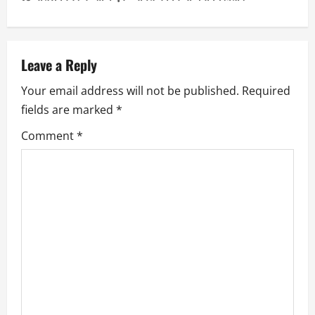
t
n
a
Leave a Reply
Your email address will not be published.
Required
v
fields are marked
*
i
Comment
*
g
a
t
i
o
n