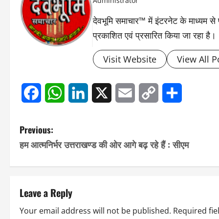
Administrator
देवभूमि समाचार™ में इंटरनेट के माध्यम 
प्रकाशित एवं प्रसारित किया जा रहा है।
Visit Website
View All P
Facebook
WhatsApp
LinkedIn
X
Email
Copy
Share
Link
P
Previous:
हम आत्मनिर्भर उत्तराखण्ड की ओर आगे बढ़ रहे हैं : सीएम
o
s
t
Leave a Reply
n
Your email address will not be published.
Required fi