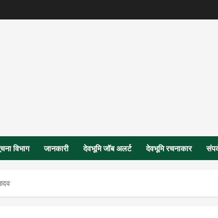
ूचना विभाग
जानकारी
देवभूमि जॉब अलर्ट
देवभूमि रचनाकार
संपर
यादव