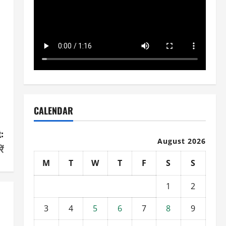
CALENDAR
:
August 2026
ें
M
T
W
T
F
S
S
1
2
3
4
5
6
7
8
9