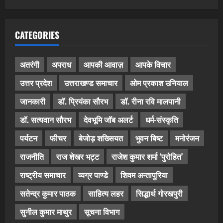
CATEGORIES
अतरंगी
अपराध
आपकी आवाज़
आपके विचार
उत्तर प्रदेश
उत्तराखण्ड समाचार
ओम प्रकाश उनियाल
जानकारी
डॉ. प्रियंका सौरभ
डॉ. रीना रवि मालपानी
डॉ. सत्यवान सौरभ
देवभूमि जॉब अलर्ट
धर्म-संस्कृति
पर्यटन
फीचर
बेजोड़ शख्सियत
भुवन बिष्ट
मनोरंजन
राजनीति
राज शेखर भट्ट
राजेश कुमार शर्मा ‘पुरोहित’
राष्ट्रीय समाचार
व्यग्र पाण्डे
शिवम अन्तापुरिया
सतेन्द्र कुमार पाठक
साहित्य लहर
सिद्धार्थ गोरखपुरी
सुनील कुमार माथुर
सूचना विभाग