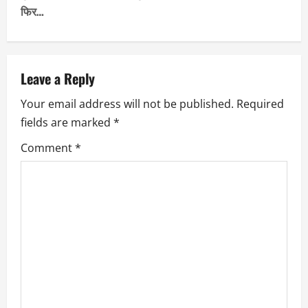
n
फिर…
a
v
Leave a Reply
i
Your email address will not be published.
Required
fields are marked
*
g
Comment
*
a
t
i
o
n