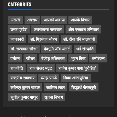
CATEGORIES
अतरंगी
अपराध
आपकी आवाज़
आपके विचार
उत्तर प्रदेश
उत्तराखण्ड समाचार
ओम प्रकाश उनियाल
जानकारी
डॉ. प्रियंका सौरभ
डॉ. रीना रवि मालपानी
डॉ. सत्यवान सौरभ
देवभूमि जॉब अलर्ट
धर्म-संस्कृति
पर्यटन
फीचर
बेजोड़ शख्सियत
भुवन बिष्ट
मनोरंजन
राजनीति
राज शेखर भट्ट
राजेश कुमार शर्मा ‘पुरोहित’
राष्ट्रीय समाचार
व्यग्र पाण्डे
शिवम अन्तापुरिया
सतेन्द्र कुमार पाठक
साहित्य लहर
सिद्धार्थ गोरखपुरी
सुनील कुमार माथुर
सूचना विभाग