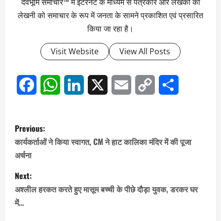
देवभूमि समाचार™ में इंटरनेट के माध्यम से पत्रकार और लेखकों की
लेखनी को समाचार के रूप में जनता के सामने प्रकाशित एवं प्रसारित
किया जा रहा है।
Visit Website
View All Posts
Facebook
WhatsApp
LinkedIn
X
Email
Copy
Share
Link
P
Previous:
o
कार्यकर्ताओं ने किया स्वागत, CM ने हाट कालिका मंदिर में की पूजा
अर्चना
s
Next:
t
अश्लील हरकत करते हुए मासूम बच्ची के पीछे दौड़ा युवक, डरकर घर
n
में…