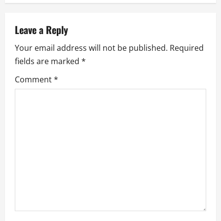
a
v
Leave a Reply
i
Your email address will not be published.
Required
fields are marked
*
g
Comment
*
a
t
i
o
n