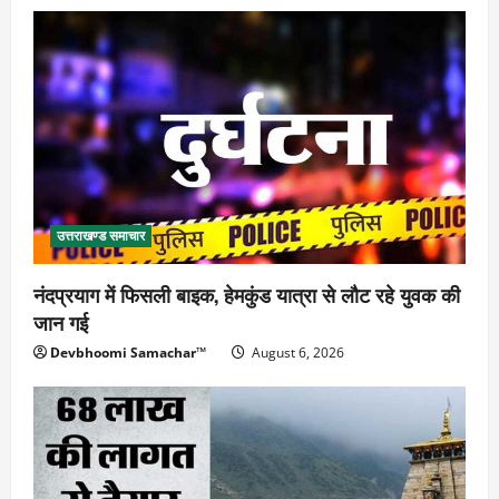
उत्तराखण्ड समाचार
नंदप्रयाग में फिसली बाइक, हेमकुंड यात्रा से लौट रहे युवक की
जान गई
Devbhoomi Samachar™
August 6, 2026